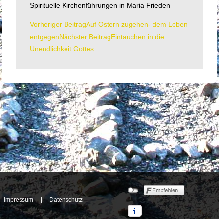
Spirituelle Kirchenführungen in Maria Frieden
Vorheriger Beitrag
Auf Ostern zugehen- dem Leben
Beitrags-
entgegen
Nächster Beitrag
Eintauchen in die
Navigation
Unendlichkeit Gottes
Impressum
|
Datenschutz