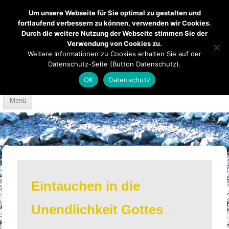
Um unsere Webseite für Sie optimal zu gestalten und
fortlaufend verbessern zu können, verwenden wir Cookies.
Durch die weitere Nutzung der Webseite stimmen Sie der
Verwendung von Cookies zu.
Mendener Labyrinth
Kirche
Über uns
Weitere Informationen zu Cookies erhalten Sie auf der
Datenschutz-Seite (Button Datenschutz).
Mach mit
Anfahrt
OK
Datenschutz
Skip to content
Menü
Eintauchen in die
Unendlichkeit Gottes