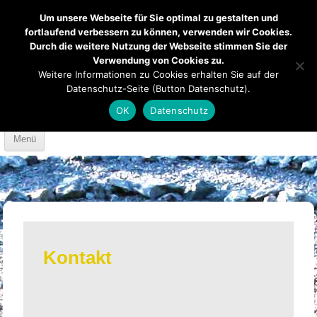
Um unsere Webseite für Sie optimal zu gestalten und
fortlaufend verbessern zu können, verwenden wir Cookies.
Durch die weitere Nutzung der Webseite stimmen Sie der
Verwendung von Cookies zu.
Mendener Labyrinth
Kirche
Über uns
Weitere Informationen zu Cookies erhalten Sie auf der
Datenschutz-Seite (Button Datenschutz).
Mach mit
Anfahrt
OK
Datenschutz
Skip to content
Menü
Kontakt