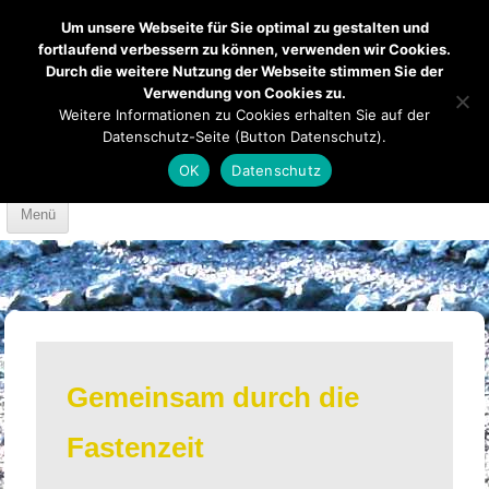
Um unsere Webseite für Sie optimal zu gestalten und
fortlaufend verbessern zu können, verwenden wir Cookies.
Durch die weitere Nutzung der Webseite stimmen Sie der
Verwendung von Cookies zu.
Mendener Labyrinth
Kirche
Über uns
Weitere Informationen zu Cookies erhalten Sie auf der
Datenschutz-Seite (Button Datenschutz).
Mach mit
Anfahrt
OK
Datenschutz
Skip to content
Menü
Gemeinsam durch die
Fastenzeit