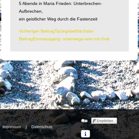
5 Abende in Maria Frieden: Unterbrechen-
Aufbrechen,
ein geistlicher Weg durch die Fastenzeit
Vorheriger Beitrag
Taizégebet
Nächster
Beitrags-
Beitrag
Emmausgang: unterwegs-sein mit Gott
Navigation
Impressum
|
Datenschutz