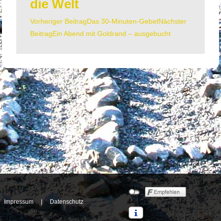
die Welt
Vorheriger Beitrag
Das 30-Minuten-Gebet
Nächster
Beitrags-
Beitrag
Ein Abend mit Goldrand – ausgebucht
Navigation
Impressum
|
Datenschutz