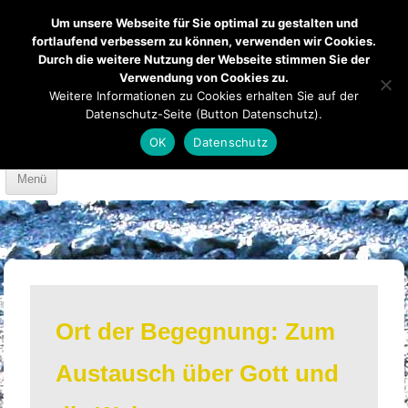
Um unsere Webseite für Sie optimal zu gestalten und
fortlaufend verbessern zu können, verwenden wir Cookies.
Durch die weitere Nutzung der Webseite stimmen Sie der
Verwendung von Cookies zu.
Mendener Labyrinth
Kirche
Über uns
Weitere Informationen zu Cookies erhalten Sie auf der
Datenschutz-Seite (Button Datenschutz).
Mach mit
Anfahrt
OK
Datenschutz
Skip to content
Menü
Ort der Begegnung: Zum
Austausch über Gott und