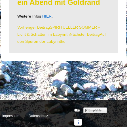
ein Abend mit Goldrand
Weitere Infos
HIER
.
Vorheriger Beitrag
SPIRITUELLER SOMMER –
Beitrags-
Licht & Schatten im Labyrinth
Nächster Beitrag
Auf
Navigation
den Spuren der Labyrinthe
Impressum
|
Datenschutz