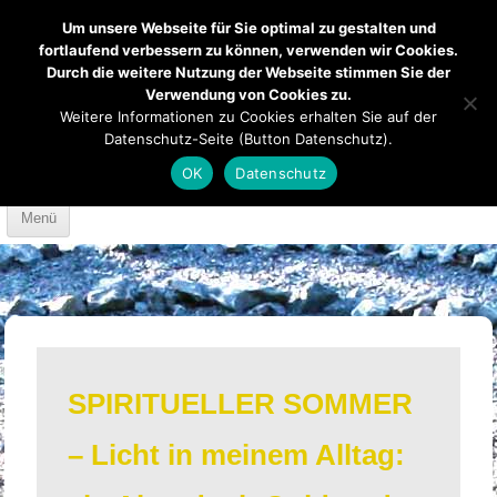
Um unsere Webseite für Sie optimal zu gestalten und
fortlaufend verbessern zu können, verwenden wir Cookies.
Durch die weitere Nutzung der Webseite stimmen Sie der
Verwendung von Cookies zu.
Mendener Labyrinth
Kirche
Über uns
Weitere Informationen zu Cookies erhalten Sie auf der
Datenschutz-Seite (Button Datenschutz).
Mach mit
Anfahrt
OK
Datenschutz
Skip to content
Menü
SPIRITUELLER SOMMER
– Licht in meinem Alltag: