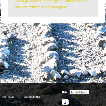
Vorheriger Beitrag
Emmausgang: unterwegs-sein
Beitrags-
mit Gott
Nächster Beitrag
Taizégebet
Navigation
Impressum
|
Datenschutz