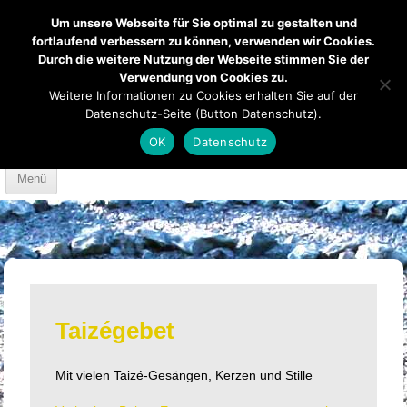
Um unsere Webseite für Sie optimal zu gestalten und
fortlaufend verbessern zu können, verwenden wir Cookies.
Durch die weitere Nutzung der Webseite stimmen Sie der
Verwendung von Cookies zu.
Mendener Labyrinth
Kirche
Über uns
Weitere Informationen zu Cookies erhalten Sie auf der
Datenschutz-Seite (Button Datenschutz).
Mach mit
Anfahrt
OK
Datenschutz
Skip to content
Menü
Taizégebet
Mit vielen Taizé-Gesängen, Kerzen und Stille