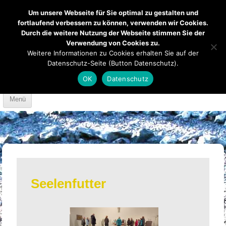
Um unsere Webseite für Sie optimal zu gestalten und
fortlaufend verbessern zu können, verwenden wir Cookies.
Durch die weitere Nutzung der Webseite stimmen Sie der
Verwendung von Cookies zu.
Mendener Labyrinth
Kirche
Über uns
Weitere Informationen zu Cookies erhalten Sie auf der
Datenschutz-Seite (Button Datenschutz).
Mach mit
Anfahrt
OK
Datenschutz
Skip to content
Menü
Seelenfutter