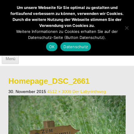
Um unsere Webseite für Sie optimal zu gestalten und
fortlaufend verbessern zu können, verwenden wir Cookies.
Durch die weitere Nutzung der Webseite stimmen Sie der
Verwendung von Cookies zu.
Mendener Labyrinth
Kirche
Über uns
Weitere Informationen zu Cookies erhalten Sie auf der
Datenschutz-Seite (Button Datenschutz).
Mach mit
Anfahrt
OK
Datenschutz
Skip to content
Menü
Homepage_DSC_2661
30. November 2015
4512 × 3008
Der Labyrinthweg