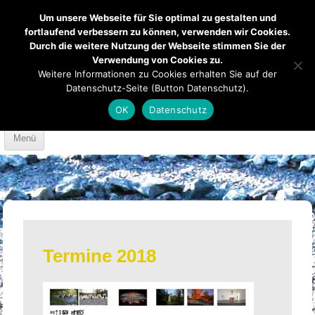
Um unsere Webseite für Sie optimal zu gestalten und
fortlaufend verbessern zu können, verwenden wir Cookies.
Durch die weitere Nutzung der Webseite stimmen Sie der
Verwendung von Cookies zu.
Mendener Labyrinth
Kirche
Über uns
Weitere Informationen zu Cookies erhalten Sie auf der
Datenschutz-Seite (Button Datenschutz).
Mach mit
Anfahrt
OK
Datenschutz
Skip to content
Menü
Termine 2018