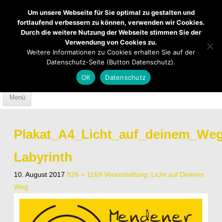
Um unsere Webseite für Sie optimal zu gestalten und
fortlaufend verbessern zu können, verwenden wir Cookies.
Durch die weitere Nutzung der Webseite stimmen Sie der
Verwendung von Cookies zu.
Mendener Labyrinth
Kirche
Über uns
Weitere Informationen zu Cookies erhalten Sie auf der
Datenschutz-Seite (Button Datenschutz).
Mach mit
Anfahrt
OK
Datenschutz
Skip to content
Menü
Plakat_A4_Licht_auf_deinem_We
Labyrinth
10. August 2017
826 × 1169
Veranstaltung: Licht auf Deinem
Weg