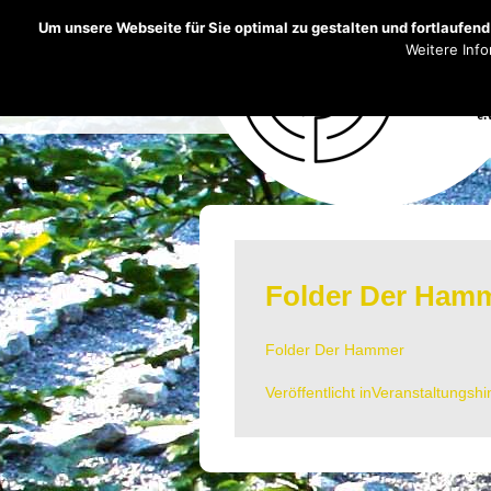
Um unsere Webseite für Sie optimal zu gestalten und fortlaufe
Weitere Info
Folder Der Ham
Folder Der Hammer
Veröffentlicht in
Veranstaltungsh
Beitrags-
Navigation