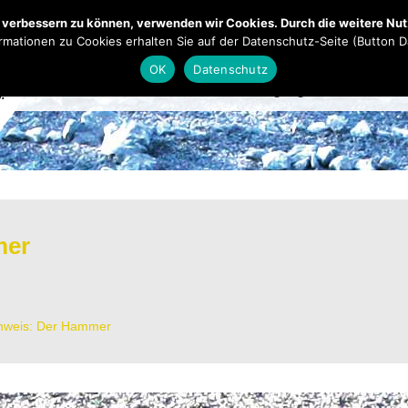
Mendener Labyrinth
Kirche
Übe
nd verbessern zu können, verwenden wir Cookies. Durch die weitere N
rmationen zu Cookies erhalten Sie auf der Datenschutz-Seite (Button 
OK
Datenschutz
Aktuelles
Highlights 2025
Te
mer
inweis: Der Hammer