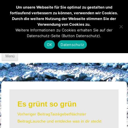
Um unsere Webseite für Sie optimal zu gestalten und
fortlaufend verbessern zu können, verwenden wir Cookies.
Durch die weitere Nutzung der Webseite stimmen Sie der
Verwendung von Cookies zu.
Mendener Labyrinth
Kirche
Über uns
Weitere Informationen zu Cookies erhalten Sie auf der
Datenschutz-Seite (Button Datenschutz).
Mach mit
Anfahrt
OK
Datenschutz
Skip to content
Menü
Es grünt so grün
Vorheriger Beitrag
Taizégebet
Nächster
Beitrags-
Beitrag
Lausche und entdecke was in dir steckt