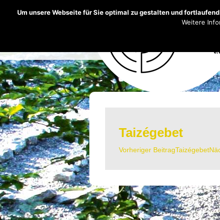
Um unsere Webseite für Sie optimal zu gestalten und fortlaufe
Weitere Info
Taizégebet
Vorheriger Beitrag
Taizégebet
Näc
Beitrags-
Navigation