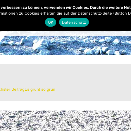
Mendener Labyrinth
Kirche
Übe
nd verbessern zu können, verwenden wir Cookies. Durch die weitere N
rmationen zu Cookies erhalten Sie auf der Datenschutz-Seite (Button 
OK
Datenschutz
Aktuelles
Highlights 2025
Te
hster Beitrag
Es grünt so grün