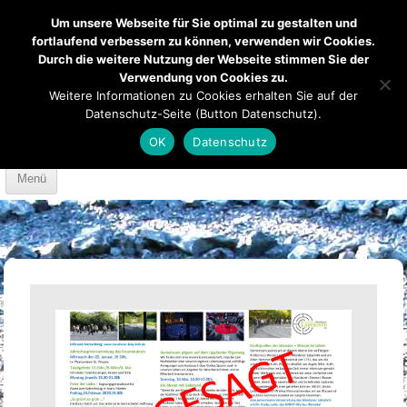
Um unsere Webseite für Sie optimal zu gestalten und
fortlaufend verbessern zu können, verwenden wir Cookies.
Durch die weitere Nutzung der Webseite stimmen Sie der
Verwendung von Cookies zu.
Mendener Labyrinth
Kirche
Über uns
Weitere Informationen zu Cookies erhalten Sie auf der
Datenschutz-Seite (Button Datenschutz).
Mach mit
Anfahrt
OK
Datenschutz
Skip to content
Menü