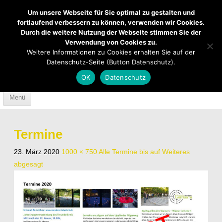
Um unsere Webseite für Sie optimal zu gestalten und
fortlaufend verbessern zu können, verwenden wir Cookies.
Durch die weitere Nutzung der Webseite stimmen Sie der
Verwendung von Cookies zu.
Mendener Labyrinth
Kirche
Über uns
Weitere Informationen zu Cookies erhalten Sie auf der
Datenschutz-Seite (Button Datenschutz).
Mach mit
Anfahrt
OK
Datenschutz
Skip to content
Menü
Termine
23. März 2020
1000 × 750
Alle Termine bis auf Weiteres
abgesagt