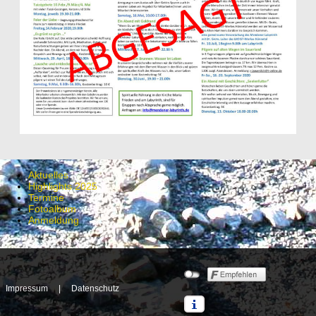
Aktuelles
Highlights 2025
Termine
Fotoalbum
Anmeldung
Impressum
|
Datenschutz