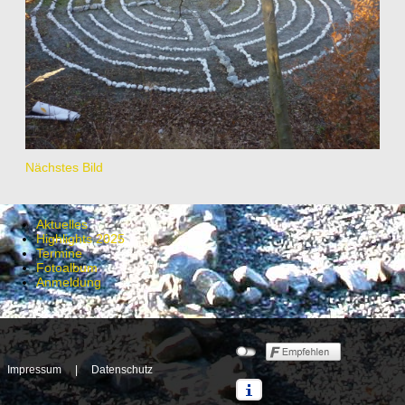
Nächstes Bild
Aktuelles
Highlights 2025
Termine
Fotoalbum
Anmeldung
Impressum
|
Datenschutz