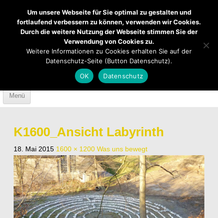
Um unsere Webseite für Sie optimal zu gestalten und
fortlaufend verbessern zu können, verwenden wir Cookies.
Durch die weitere Nutzung der Webseite stimmen Sie der
Verwendung von Cookies zu.
Mendener Labyrinth
Kirche
Über uns
Weitere Informationen zu Cookies erhalten Sie auf der
Datenschutz-Seite (Button Datenschutz).
Mach mit
Anfahrt
OK
Datenschutz
Skip to content
Menü
K1600_Ansicht Labyrinth
18. Mai 2015
1600 × 1200
Was uns bewegt