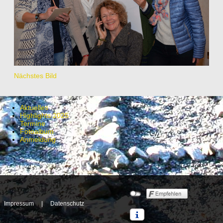
Nächstes Bild
Aktuelles
Highlights 2025
Termine
Fotoalbum
Anmeldung
Impressum
|
Datenschutz