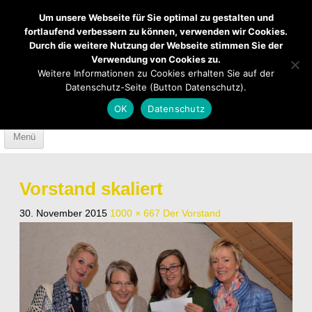
Um unsere Webseite für Sie optimal zu gestalten und
fortlaufend verbessern zu können, verwenden wir Cookies.
Durch die weitere Nutzung der Webseite stimmen Sie der
Verwendung von Cookies zu.
Mendener Labyrinth
Kirche
Über uns
Weitere Informationen zu Cookies erhalten Sie auf der
Datenschutz-Seite (Button Datenschutz).
Mach mit
Anfahrt
OK
Datenschutz
Skip to content
Menü
Vorstand skaliert
30. November 2015
1000 × 667
Der Vorstand