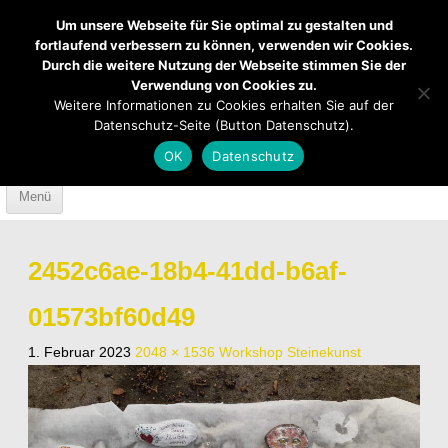
Um unsere Webseite für Sie optimal zu gestalten und
fortlaufend verbessern zu können, verwenden wir Cookies.
Durch die weitere Nutzung der Webseite stimmen Sie der
Verwendung von Cookies zu.
Mendener Labyrinth
Kirche
Über uns
Weitere Informationen zu Cookies erhalten Sie auf der
Datenschutz-Seite (Button Datenschutz).
Mach mit
Anfahrt
OK
Datenschutz
Skip to content
Menü
2452c6ae-18b4-41dd-b6af-
01573bf60d49
1. Februar 2023
2048 × 1536
Workshop Steinekunst