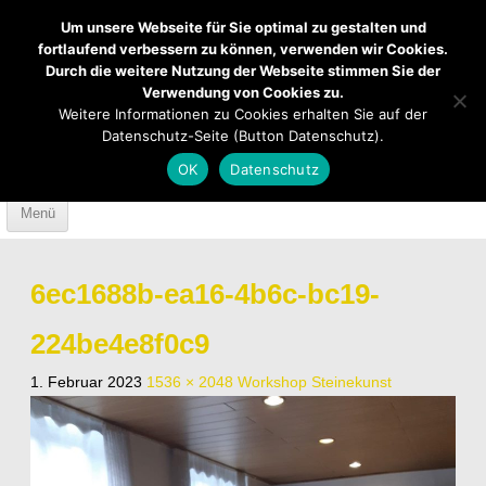
Um unsere Webseite für Sie optimal zu gestalten und
fortlaufend verbessern zu können, verwenden wir Cookies.
Durch die weitere Nutzung der Webseite stimmen Sie der
Verwendung von Cookies zu.
Mendener Labyrinth
Kirche
Über uns
Weitere Informationen zu Cookies erhalten Sie auf der
Datenschutz-Seite (Button Datenschutz).
Mach mit
Anfahrt
OK
Datenschutz
Skip to content
Menü
6ec1688b-ea16-4b6c-bc19-
224be4e8f0c9
1. Februar 2023
1536 × 2048
Workshop Steinekunst