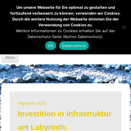
Um unsere Webseite für Sie optimal zu gestalten und
fortlaufend verbessern zu können, verwenden wir Cookies.
Durch die weitere Nutzung der Webseite stimmen Sie der
Verwendung von Cookies zu.
Mendener Labyrinth
Kirche
Über uns
Weitere Informationen zu Cookies erhalten Sie auf der
Datenschutz-Seite (Button Datenschutz).
Mach mit
Anfahrt
OK
Datenschutz
Skip to content
Menü
Highlights 2025
Investition in Infrastruktur
am Labyrinth: